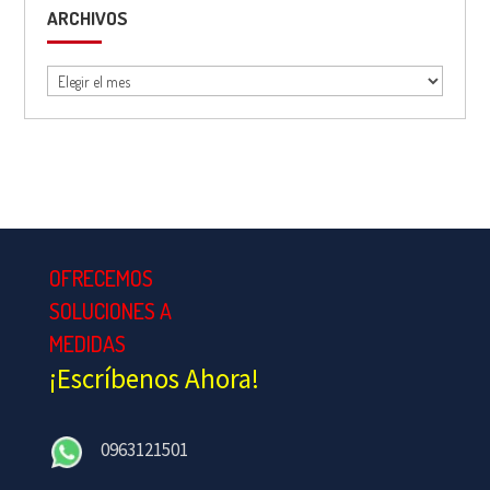
ARCHIVOS
Archivos
OFRECEMOS
SOLUCIONES A
MEDIDAS
¡Escríbenos Ahora!
0963121501