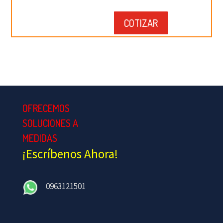
COTIZAR
OFRECEMOS
SOLUCIONES A
MEDIDAS
¡Escríbenos Ahora!
0963121501