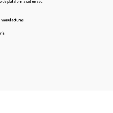
o de plataforma sut en sso.
e manufacturas
ría.
i