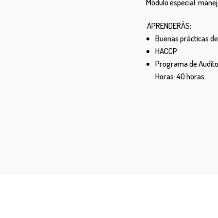
Módulo especial: manej
APRENDERÁS:
Buenas prácticas d
HACCP
Programa de Audito
Horas: 40 horas
Estamos cerca de t
ductos