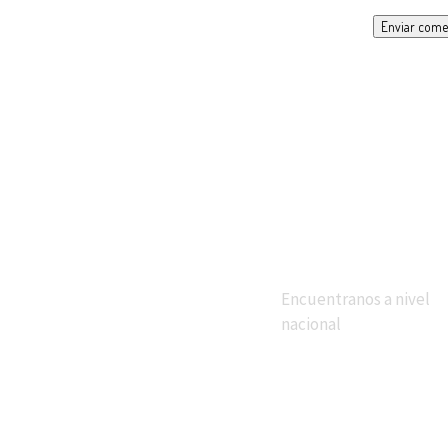
Enviar come
Estamos cerca de t
ductos
osofía Empresarial
táctenos
Encuentranos a nivel
nacional
otros
álogos
acitaciones