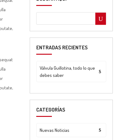
nsequat
ulla
or
lputate,
ENTRADAS RECIENTES
nsequat
Válvula Guillotina, todo lo que
ulla
debes saber
or
lputate,
CATEGORÍAS
Nuevas Noticias