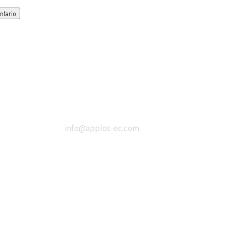
ntario
i
info@applos-ec.com