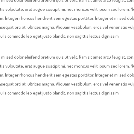
 mi sed dolor eleifend pretium quis ut velit. Nam sit amet arcu feugiat, co
tis vulputate, erat augue suscipit mi, nec rhoncus velit ipsum sed lorem. N
im. Integer rhoncus hendrerit sem egestas porttitor. Integer et mi sed dol
onsequat orci at, ultrices magna. Aliquam vestibulum, eros vel venenatis vu
ulla commodo leo eget justo blandit, non sagittis lectus dignissim.
 mi sed dolor eleifend pretium quis ut velit. Nam sit amet arcu feugiat, co
tis vulputate, erat augue suscipit mi, nec rhoncus velit ipsum sed lorem. N
im. Integer rhoncus hendrerit sem egestas porttitor. Integer et mi sed dol
onsequat orci at, ultrices magna. Aliquam vestibulum, eros vel venenatis vu
ulla commodo leo eget justo blandit, non sagittis lectus dignissim.