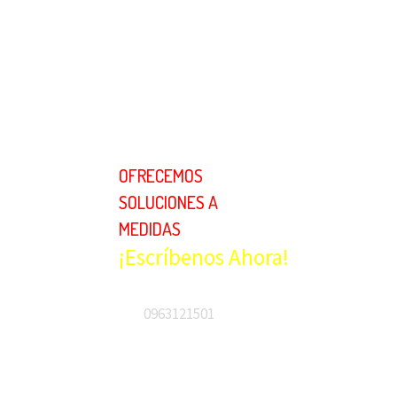
OFRECEMOS
Pro
SOLUCIONES A
MEDIDAS
Fil
¡Escríbenos Ahora!
Con
Nos
0963121501
Cat
Cap