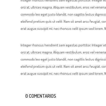
Integer rhoncus hendrerit sem egestas porttitor. Integer et
orci at, ultrices magna. Aliquam vestibulum, eros vel venena
commodo leo eget justo blandit, non sagittis lectus digniss
eleifend pretium quis ut velit. Nam sit amet arcu feugiat, c
erat augue suscipit mi, nec rhoncus velit ipsum sed lorem. N
Integer rhoncus hendrerit sem egestas porttitor. Integer et
orci at, ultrices magna. Aliquam vestibulum, eros vel venena
commodo leo eget justo blandit, non sagittis lectus digniss
eleifend pretium quis ut velit. Nam sit amet arcu feugiat, c
erat augue suscipit mi, nec rhoncus velit ipsum sed lorem. N
0 COMENTARIOS