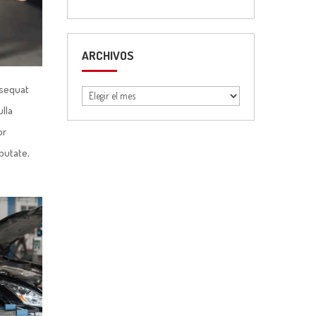
ARCHIVOS
Archivos
nsequat
ulla
or
lputate,