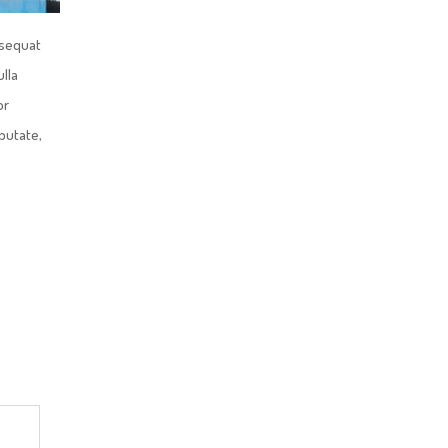
nsequat
ulla
or
lputate,