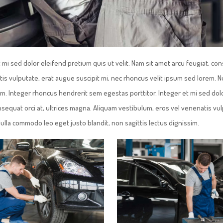
 mi sed dolor eleifend pretium quis ut velit. Nam sit amet arcu feugiat, co
tis vulputate, erat augue suscipit mi, nec rhoncus velit ipsum sed lorem. N
im. Integer rhoncus hendrerit sem egestas porttitor. Integer et mi sed dol
onsequat orci at, ultrices magna. Aliquam vestibulum, eros vel venenatis vu
ulla commodo leo eget justo blandit, non sagittis lectus dignissim.