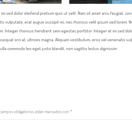
 mi sed dolor eleifend pretium quis ut velit. Nam sit amet arcu feugiat, co
tis vulputate, erat augue suscipit mi, nec rhoncus velit ipsum sed lorem. N
im. Integer rhoncus hendrerit sem egestas porttitor. Integer et mi sed dol
onsequat orci at, ultrices magna. Aliquam vestibulum, eros vel venenatis vu
ulla commodo leo eget justo blandit, non sagittis lectus dignissim.
campos obligatorios están marcados con
*