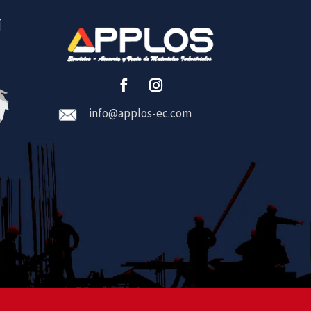
i
info@applos-ec.com