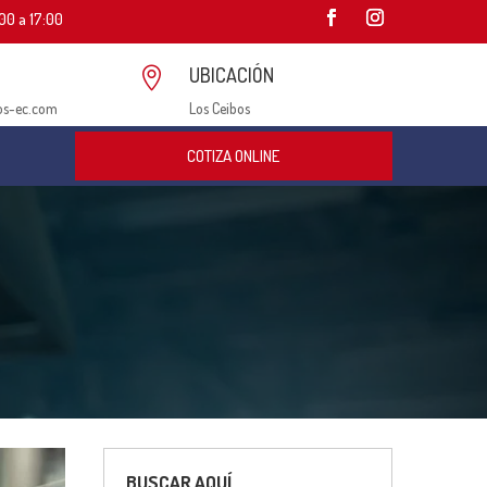
00 a 17:00
UBICACIÓN

os-ec.com
Los Ceibos
COTIZA ONLINE
BUSCAR AQUÍ