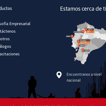
Estamos cerca de t
ductos
osofía Empresarial
táctenos
otros
álogos
acitaciones
Encuentranos a nivel
nacional