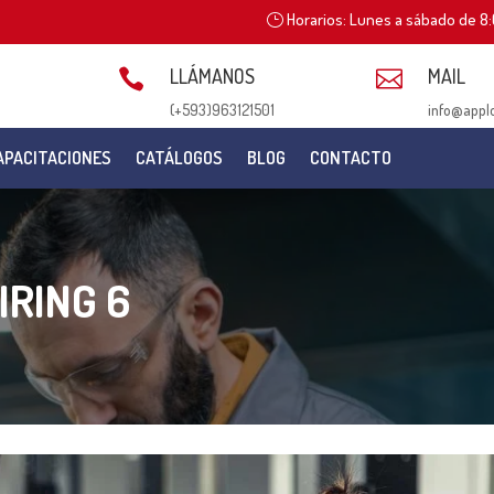
Horarios: Lunes a sábado de 8:
LLÁMANOS
MAIL


(+593)963121501
info@appl
APACITACIONES
CATÁLOGOS
BLOG
CONTACTO
IRING 6