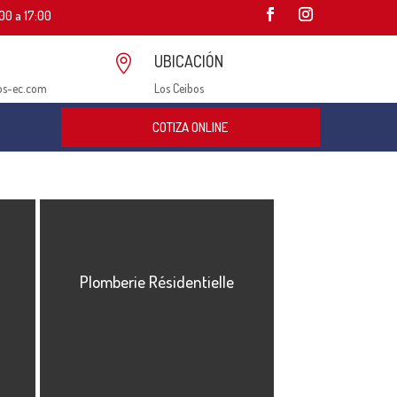
00 a 17:00
UBICACIÓN

os-ec.com
Los Ceibos
COTIZA ONLINE
Plomberie Résidentielle