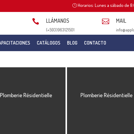
Horarios: Lunes a sábado de 8:
LLÁMANOS
MAIL


(+593)963121501
info@appl
APACITACIONES
CATÁLOGOS
BLOG
CONTACTO
Plomberie Résidentielle
Plomberie Résidentielle