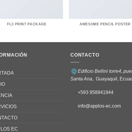
FL3 PRINT PACKAGE
AWESOME PENCIL POSTER
FORMACIÓN
CONTACTO
Edificio Bellini torre4, pue
RTADA
Santa Ana,
Guayaquil, Ecua
CIO
+593 958941944
ENCIA
info@applos-ec.com
VICIOS
NTACTO
LOS EC